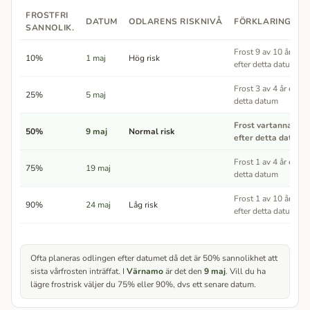
FROSTFRI
DATUM
ODLARENS RISKNIVÅ
FÖRKLARING
SANNOLIK.
Frost 9 av 10 år
10%
1 maj
Hög risk
efter detta datum
Frost 3 av 4 år efter
25%
5 maj
detta datum
Frost vartannat år
50%
9 maj
Normal risk
efter detta datum
Frost 1 av 4 år efter
75%
19 maj
detta datum
Frost 1 av 10 år
90%
24 maj
Låg risk
efter detta datum
Ofta planeras odlingen efter datumet då det är 50% sannolikhet att
sista vårfrosten inträffat. I
Värnamo
är det den
9 maj
. Vill du ha
lägre frostrisk väljer du 75% eller 90%, dvs ett senare datum.