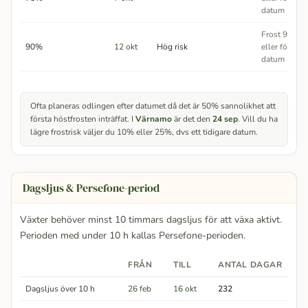
datum
Frost 9 av 10
90%
12 okt
Hög risk
eller före de
datum
Ofta planeras odlingen efter datumet då det är 50% sannolikhet att
första höstfrosten inträffat. I
Värnamo
är det den
24 sep
. Vill du ha
lägre frostrisk väljer du 10% eller 25%, dvs ett tidigare datum.
Dagsljus & Persefone-period
Växter behöver minst 10 timmars dagsljus för att växa aktivt.
Perioden med under 10 h kallas Persefone-perioden.
FRÅN
TILL
ANTAL DAGAR
Dagsljus över 10 h
26 feb
16 okt
232