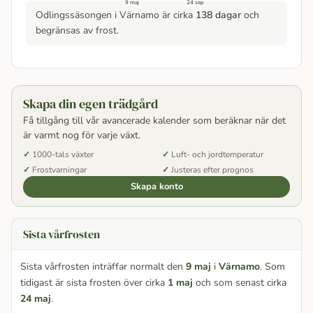
9 maj
24 sep
Odlingssäsongen i Värnamo är cirka
138 dagar
och
begränsas av frost.
Skapa din egen trädgård
Få tillgång till vår avancerade kalender som beräknar när det
är varmt nog för varje växt.
1000-tals växter
Luft- och jordtemperatur
Frostvarningar
Justeras efter prognos
Skapa konto
Sista vårfrosten
Sista vårfrosten inträffar normalt den
9 maj
i
Värnamo
. Som
tidigast är sista frosten över cirka
1 maj
och som senast cirka
24 maj
.