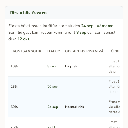
Första höstfrosten
Första höstfrosten inträffar normalt den
24 sep
i
Värnamo
.
Som tidigast kan frosten komma runt
8 sep
och som senast
cirka
12 okt
.
FROSTSANNOLIK.
DATUM
ODLARENS RISKNIVÅ
FÖRKLARI
Frost 1 av 10
10%
8 sep
Låg risk
eller före de
datum
Frost 1 av 4 
25%
20 sep
eller före de
datum
Frost varta
50%
24 sep
Normal risk
vid eller för
detta datu
Frost 3 av 4 
75%
7 okt
eller före de