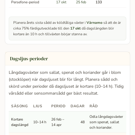
Persefone-period
17 okt
25 feb
133
Planera årets sista sådd av köldtåliga växter i
Värnamo
så att de är
cirka 75% färdigutvecklade till den
17 okt
då dagslängden blir
kortare än 10 h och tillväxten börjar stanna av.
Dagsljus-perioder
Långdagsväxter som sallat, spenat och koriander går i blom
(stocklöper) när dagsljuset blir för långt. Planera sådd och
skörd under perioder då dagsljuset är kortare (10–14 h). Tidig
vårsådd eller sensommarsådd ger bäst resultat.
SÄSONG
LJUS
PERIOD
DAGAR
RÅD
Odla långdagsväxter
Kortare
26 feb –
10–14 h
48
som spenat, sallat
dagslängd
14 apr
och koriander.