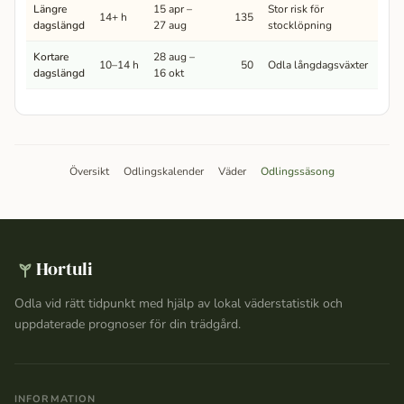
Längre
15 apr –
Stor risk för
14+ h
135
dagslängd
27 aug
stocklöpning
Kortare
28 aug –
10–14 h
50
Odla långdagsväxter
dagslängd
16 okt
Översikt
Odlingskalender
Väder
Odlingssäsong
Hortuli
Odla vid rätt tidpunkt med hjälp av lokal väderstatistik och
uppdaterade prognoser för din trädgård.
INFORMATION