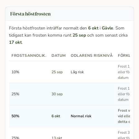
Första höstfrosten
Första höstfrosten inträffar normalt den
6 okt
i
Gävle
. Som
tidigast kan frosten komma runt
25 sep
och som senast cirka
17 okt
.
FROSTSANNOLIK.
DATUM
ODLARENS RISKNIVÅ
FÖRKLARI
Frost 1 av 10
10%
25 sep
Låg risk
eller före de
datum
Frost 1 av 4 
25%
30 sep
eller före de
datum
Frost varta
50%
6 okt
Normal risk
vid eller för
detta datu
Frost 3 av 4 
75%
13 okt
eller före de