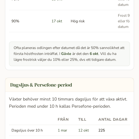
datum
Frost 9 av 10
90%
17 okt
Hög risk
eller före de
datum
Ofta planeras odlingen efter datumet då det är 50% sannolikhet att
första höstfrosten inträffat. I
Gävle
är det den
6 okt
. Vill du ha
lägre frostrisk väljer du 10% eller 25%, dvs ett tidigare datum.
Dagsljus & Persefone-period
Växter behöver minst 10 timmars dagsljus för att växa aktivt.
Perioden med under 10 h kallas Persefone-perioden.
FRÅN
TILL
ANTAL DAGAR
Dagsljus över 10 h
1 mar
12 okt
225