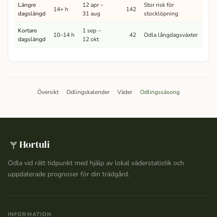
Längre
12 apr –
Stor risk för
14+ h
142
dagslängd
31 aug
stocklöpning
Kortare
1 sep –
10–14 h
42
Odla långdagsväxter
dagslängd
12 okt
Översikt
Odlingskalender
Väder
Odlingssäsong
Hortuli
Odla vid rätt tidpunkt med hjälp av lokal väderstatistik och
uppdaterade prognoser för din trädgård.
INFORMATION