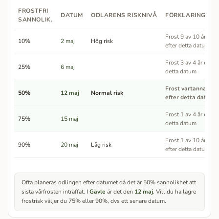
FROSTFRI
DATUM
ODLARENS RISKNIVÅ
FÖRKLARING
SANNOLIK.
Frost 9 av 10 år
10%
2 maj
Hög risk
efter detta datum
Frost 3 av 4 år efter
25%
6 maj
detta datum
Frost vartannat år
50%
12 maj
Normal risk
efter detta datum
Frost 1 av 4 år efter
75%
15 maj
detta datum
Frost 1 av 10 år
90%
20 maj
Låg risk
efter detta datum
Ofta planeras odlingen efter datumet då det är 50% sannolikhet att
sista vårfrosten inträffat. I
Gävle
är det den
12 maj
. Vill du ha lägre
frostrisk väljer du 75% eller 90%, dvs ett senare datum.