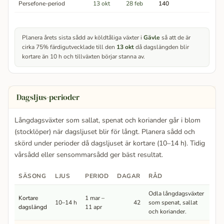
Persefone-period
13 okt
28 feb
140
Planera årets sista sådd av köldtåliga växter i
Gävle
så att de är
cirka 75% färdigutvecklade till den
13 okt
då dagslängden blir
kortare än 10 h och tillväxten börjar stanna av.
Dagsljus-perioder
Långdagsväxter som sallat, spenat och koriander går i blom
(stocklöper) när dagsljuset blir för långt. Planera sådd och
skörd under perioder då dagsljuset är kortare (10–14 h). Tidig
vårsådd eller sensommarsådd ger bäst resultat.
SÄSONG
LJUS
PERIOD
DAGAR
RÅD
Odla långdagsväxter
Kortare
1 mar –
10–14 h
42
som spenat, sallat
dagslängd
11 apr
och koriander.