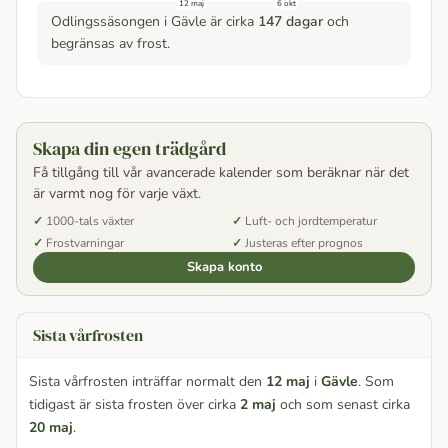
12 maj
6 okt
Odlingssäsongen i Gävle är cirka
147 dagar
och
begränsas av frost.
Skapa din egen trädgård
Få tillgång till vår avancerade kalender som beräknar när det
är varmt nog för varje växt.
1000-tals växter
Luft- och jordtemperatur
Frostvarningar
Justeras efter prognos
Skapa konto
Sista vårfrosten
Sista vårfrosten inträffar normalt den
12 maj
i
Gävle
. Som
tidigast är sista frosten över cirka
2 maj
och som senast cirka
20 maj
.