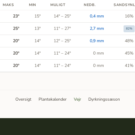
MAKS
MIN
MULIGT
NEDB.
SANDSYNL
23°
15°
14° – 25°
0,4
mm
16%
25°
13°
11° – 27°
2,7
mm
82%
20°
14°
12° – 25°
0,9
mm
48%
20°
14°
11° – 24°
0
mm
45%
20°
14°
11° – 24°
0
mm
41%
Oversigt
Plantekalender
Vejr
Dyrkningssæson