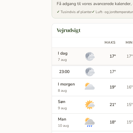
Få adgang til vores avancerede kalender, 
Tusindvis af planter
Luft- og jordtemperatur
Vejrudsigt
MAKS
MIN
I dag
17°
17°
7 aug
23:00
17°
I morgen
19°
16°
8 aug
Søn
21°
15°
9 aug
Man
18°
15°
10 aug