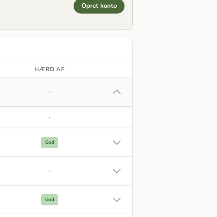
Opret konto
HÆRD AF
·
·
God
·
God