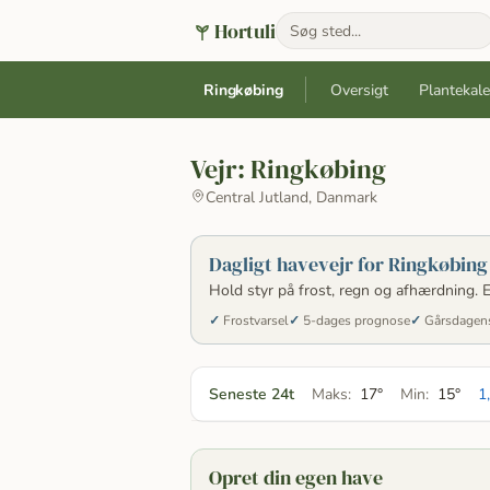
Hortuli
Ringkøbing
Oversigt
Plantekal
Vejr:
Ringkøbing
Central Jutland, Danmark
Dagligt havevejr for Ringkøbing
Hold styr på frost, regn og afhærdning. E
Frostvarsel
5-dages prognose
Gårsdagens
Seneste 24t
Maks:
17°
Min:
15°
1
Opret din egen have