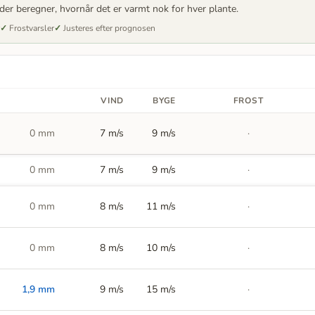
der beregner, hvornår det er varmt nok for hver plante.
Frostvarsler
Justeres efter prognosen
VIND
BYGE
FROST
0
mm
7 m/s
9
m/s
·
0
mm
7 m/s
9
m/s
·
0
mm
8 m/s
11
m/s
·
0
mm
8 m/s
10
m/s
·
1,9
mm
9 m/s
15
m/s
·