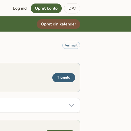
Log ind
Opret konto
DA
▾
Opret din kalender
Vejrmail
Tilmeld