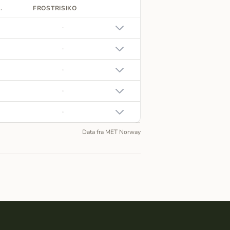
.
FROSTRISIKO
·
·
·
·
·
Data fra MET Norway