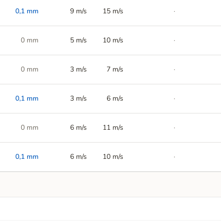
0,1
mm
9 m/s
15
m/s
·
0
mm
5 m/s
10
m/s
·
0
mm
3 m/s
7
m/s
·
0,1
mm
3 m/s
6
m/s
·
0
mm
6 m/s
11
m/s
·
0,1
mm
6 m/s
10
m/s
·