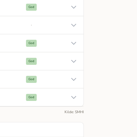
God
·
God
God
God
God
Kilde: SMHI